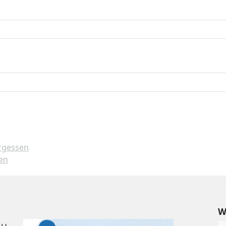
rgessen
en
W